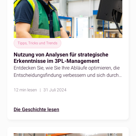
Tipps, Tricks und Trends
Nutzung von Analysen für strategische
Erkenntnisse im 3PL-Management
Entdecken Sie, wie Sie Ihre Abläufe optimieren, die
Entscheidungsfindung verbessern und sich durch
den Einsatz von Analysen einen
Wettbewerbsvorteil verschaffen können. Sehen Sie
12 min lesen | 31 Juli 2024
sich unsere Fallstudien an, um zu erfahren, wie wir
dies für unsere Kunden tun.
Die Geschichte lesen