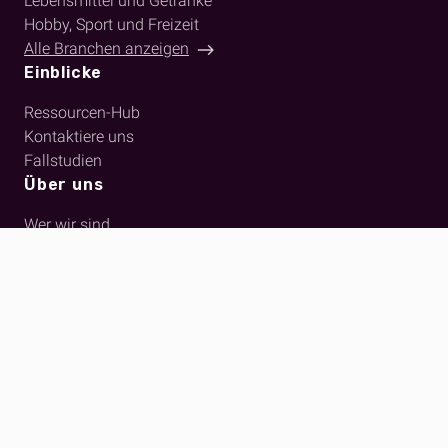
Lebensmittel und Getränke
Hobby, Sport und Freizeit
Alle Branchen anzeigen
Einblicke
Ressourcen-Hub
Kontaktiere uns
Fallstudien
Über uns
Wer wir sind
Lernen Sie das Team kennen
|
Kontakt
|
Anmeldung
|