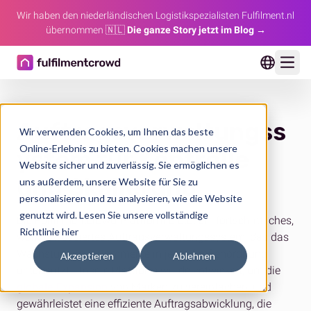
Wir haben den niederländischen Logistikspezialisten Fulfilment.nl
übernommen 🇳🇱
Die ganze Story jetzt im Blog →
Ope
Auftragsverwaltungss
Wir verwenden Cookies, um Ihnen das beste
Online-Erlebnis zu bieten. Cookies machen unsere
ystem für Kontrolle
Website sicher und zuverlässig. Sie ermöglichen es
und Skalierung
uns außerdem, unsere Website für Sie zu
personalisieren und zu analysieren, wie die Website
genutzt wird.
Lesen Sie unsere vollständige
Die Fulfillmentcrowd-Plattform bietet ein fortschrittliches,
Richtlinie hier
workflowbasiertes Auftragsverwaltungssystem, das das
Wachstum im E-Commerce in jeder Größenordnung
Akzeptieren
Ablehnen
unterstützt. Unsere Plattform wurde entwickelt, um die
globale Expansion
von Marken zu vereinfachen, und
gewährleistet eine effiziente Auftragsabwicklung, die