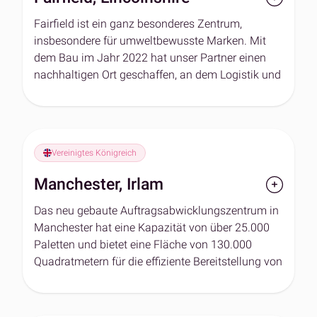
Initiativen wie Abfallmanagement vor Ort, LED-
Beleuchtung und erneuerbare Energien zu
Fairfield ist ein ganz besonderes Zentrum,
minimieren.
insbesondere für umweltbewusste Marken. Mit
dem Bau im Jahr 2022 hat unser Partner einen
Martland Park ist leicht über die Autobahnen M6,
nachhaltigen Ort geschaffen, an dem Logistik und
M58, M61 und M62 zu erreichen und verfügt über
Natur friedlich koexistieren.
eine hervorragende Anbindung an den Seehafen
Liverpool, den internationalen Flughafen
Über 20 % des zwei Hektar großen Geländes sind
Manchester und die Speditionszentren von DPD,
mit einheimischen Bäumen, Hecken und zwei
Evri, Royal Mail und FedEx.
bezaubernden Teichen bepflanzt. Zahlreiche
Vereinigtes Königreich
transparente Dachfenster durchfluten das
Manchester, Irlam
Gelände mit natürlichem Tageslicht und
reduzieren den Bedarf an künstlicher Beleuchtung.
Das neu gebaute Auftragsabwicklungszentrum in
Das Engagement für die Umwelt setzt sich in der
Manchester hat eine Kapazität von über 25.000
Luftheizung, der Nutzung erneuerbarer Energien
Paletten und bietet eine Fläche von 130.000
und der erstklassigen Isolierung für optimale
Quadratmetern für die effiziente Bereitstellung von
Energieeffizienz fort.
Waren und flexibles Arbeiten. Der Standort liegt
strategisch günstig in der Nähe der Autobahnen
M62, M6, M60 und M61 und bietet einen