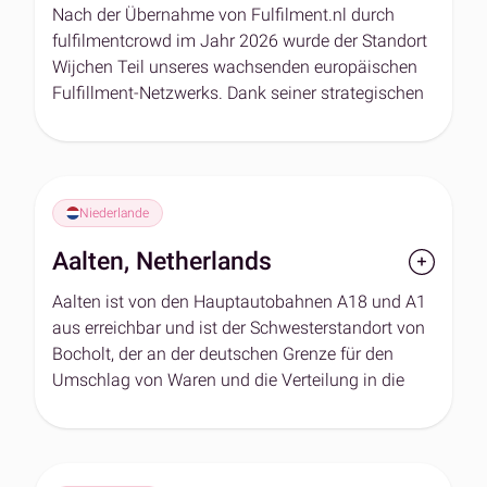
angeboten werden. Wie bei den meisten
Nach der Übernahme von Fulfilment.nl durch
Fulfillment-Zentren werden auch in Bocholt die
fulfilmentcrowd im Jahr 2026 wurde der Standort
Umweltauswirkungen durch die Nutzung von
Wijchen Teil unseres wachsenden europäischen
Ökostrom (Solar- und Biogasquellen) und ein
Fulfillment-Netzwerks. Dank seiner strategischen
fortschrittliches Grauwassermanagementsystem
Lage in den Niederlanden ermöglicht das
gemildert.
Logistikzentrum einen effizienten Zugang zu
Kundinnen und Kunden in der gesamten Benelux-
Region sowie in ganz Europa. Damit stärkt es
Niederlande
unsere europäische Präsenz und erweitert unsere
Möglichkeiten im grenzüberschreitenden E-
Aalten, Netherlands
Commerce.
Aalten ist von den Hauptautobahnen A18 und A1
Der Standort verfügt über mehr als 3.800 m²
aus erreichbar und ist der Schwesterstandort von
Lagerfläche sowie zusätzliche Kapazitäten auf
Bocholt, der an der deutschen Grenze für den
einer Mezzanine-Ebene, die weiteres Wachstum
Umschlag von Waren und die Verteilung in die
unterstützen. Mit einer eigenen Ladeinfrastruktur
BENELUX-Länder liegt. Das Zentrum verfügt über
und Packstationen auf Lager- und Mezzanine-
flexible Räumlichkeiten und Arbeitsabläufe, die
Ebene ist das Fulfillment-Center optimal auf
darauf ausgelegt sind, kundenspezifische oder
unterschiedlichste Fulfillment-Anforderungen
wertsteigernde Erfüllungsanforderungen zu