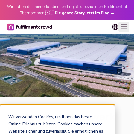
Wir haben den niederländischen Logistikspezialisten Fulfilment.nl
übernommen 🇳🇱
Die ganze Story jetzt im Blog →
Ope
Weltweites Netzwerk
Wir verwenden Cookies, um Ihnen das beste
Online-Erlebnis zu bieten. Cookies machen unsere
von Fulfillment-
Website sicher und zuverlässig. Sie ermöglichen es