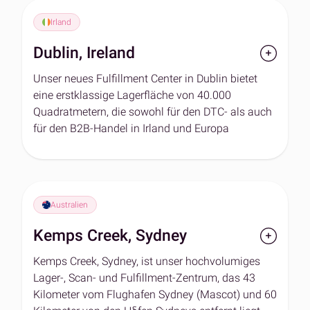
schnellen Zugang zu den Super-Hubs in
Irland
Warrington für späte Cut-offs und Lieferungen am
nächsten Tag.
Dublin, Ireland
Der 24/7-Betrieb wurde so konzipiert, dass er die
Unser neues Fulfillment Center in Dublin bietet
höchsten Standards der DTC-Auftragsabwicklung
eine erstklassige Lagerfläche von 40.000
erfüllt, einschließlich des Seller Fulfilled Prime-
Quadratmetern, die sowohl für den DTC- als auch
Programms von Amazon. Das Team in
für den B2B-Handel in Irland und Europa
Manchester weiß, wie wichtig der rechtzeitige
ausgestattet ist. Durch seine strategische Lage in
Eingang von Waren und der Versand von
der Nähe des Dubliner Hafens (7 km) und des
Bestellungen sind.
Dubliner Flughafens (15 km) ist das Zentrum ideal
für einen schnellen Versand und eine reibungslose
Australien
internationale Distribution. Mit fortschrittlicher
Technologie und fachkundigem Personal bietet
Kemps Creek, Sydney
dieser Standort eine zuverlässige, effiziente
Auftragsabwicklung, die auf die Bedürfnisse von
Kemps Creek, Sydney, ist unser hochvolumiges
Omnichannel-Marken zugeschnitten ist.
Lager-, Scan- und Fulfillment-Zentrum, das 43
Kilometer vom Flughafen Sydney (Mascot) und 60