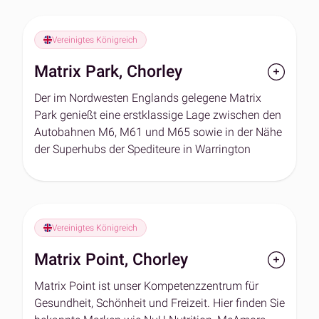
J20: 2,5 mi, M6 J1: 4,5 mi, M69 J1: 7 mi).
Magna Park liegt im "Goldenen Dreieck" (über 85
Vereinigtes Königreich
% der britischen Bevölkerung sind innerhalb von
Matrix Park, Chorley
4,5 Autostunden erreichbar) und ist besonders gut
für den späten DTC-Versand und B2B-
Der im Nordwesten Englands gelegene Matrix
Palettenbewegungen in nahe gelegene nationale
Park genießt eine erstklassige Lage zwischen den
Vertriebszentren geeignet.
Autobahnen M6, M61 und M65 sowie in der Nähe
der Superhubs der Spediteure in Warrington
(Royal Mail und Evri).
Das Zentrum bietet eine Reihe einzigartiger
Dienstleistungen, darunter Kühllager für Kunden
aus dem Gesundheitswesen sowie der
Vereinigtes Königreich
Lebensmittel- und Getränkeindustrie, die eine
Matrix Point, Chorley
temperaturkontrollierte Lagerung von Waren
benötigen.
Matrix Point ist unser Kompetenzzentrum für
Gesundheit, Schönheit und Freizeit. Hier finden Sie
Matrix Park ist auch der Standort des britischen