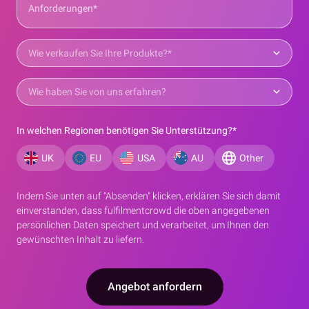
In welchen Regionen benötigen Sie Unterstützung?
*
UK
EU
USA
AU
Other
Indem Sie unten auf "Absenden" klicken, erklären Sie sich damit
einverstanden, dass fulfilmentcrowd die oben angegebenen
persönlichen Daten speichert und verarbeitet, um Ihnen den
gewünschten Inhalt zu liefern.