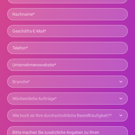
und flexible Infrastruktur, um internationales Wachstum
über D2C- und B2B-Kanäle in über 150 Ländern zu
Als etablierter Logistikpartner in Deutschland und
unterstützen.
international haben wir bereits zahlreiche E-Commerce-
Unternehmen erfolgreich bei ihrer Expansion unterstützt
– mit skalierbaren, zuverlässigen und zukunftssicheren
Fulfillment-Lösungen.