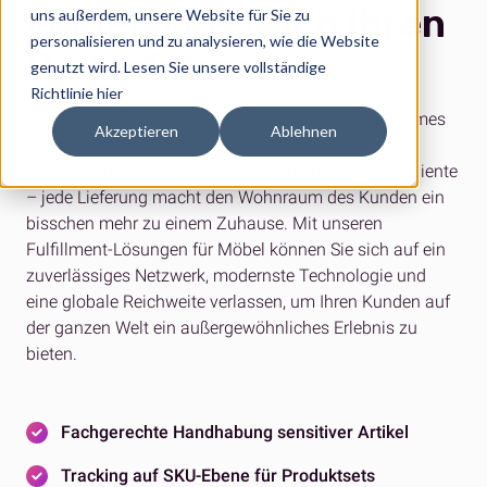
Möbel ganz nach Ihren
uns außerdem, unsere Website für Sie zu
personalisieren und zu analysieren, wie die Website
Bedürfnissen
genutzt wird.
Lesen Sie unsere vollständige
Richtlinie hier
Von Dekorationsartikeln, die dem Design eines Raumes
Akzeptieren
Ablehnen
den letzten Schliff verleihen, bis hin zu
Einrichtungsgegenständen für ein gemütliches Ambiente
– jede Lieferung macht den Wohnraum des Kunden ein
bisschen mehr zu einem Zuhause. Mit unseren
Fulfillment-Lösungen für Möbel können Sie sich auf ein
zuverlässiges Netzwerk, modernste Technologie und
eine globale Reichweite verlassen, um Ihren Kunden auf
der ganzen Welt ein außergewöhnliches Erlebnis zu
bieten.
Fachgerechte Handhabung sensitiver Artikel
Tracking auf SKU-Ebene für Produktsets