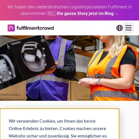
Wir haben den niederländischen Logistikspezialisten Fulfilment.nl
übernommen 🇳🇱
Die ganze Story jetzt im Blog →
Ope
Fulfillment-
Wir verwenden Cookies, um Ihnen das beste
Online-Erlebnis zu bieten. Cookies machen unsere
Dienstleistungen für
Website sicher und zuverlässig. Sie ermöglichen es