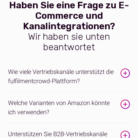
Haben Sie eine Frage zu E-
Commerce und
Kanalintegrationen?
Wir haben sie unten
beantwortet
Wie viele Vertriebskanäle unterstützt die
fulfilmentcrowd-Plattform?
Die fulfilmentcrowd-Plattform unterstützt eine Vielzahl
Welche Varianten von Amazon könnte
von E-Commerce-Integrationen und ermöglicht
ich verwenden?
effizientes Multi-Channel-Fulfillment über ein zentrales
System.
Wir bieten vorgefertigte Integrationen mit
Ganz gleich, ob Sie Ihre Geschäftstätigkeit durch den
Unterstützen Sie B2B-Vertriebskanäle
führenden Plattformen wie Shopify, Amazon und eBay