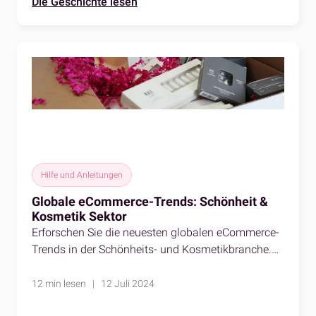
Die Geschichte lesen
Hilfe und Anleitungen
Globale eCommerce-Trends: Schönheit &
Kosmetik Sektor
Erforschen Sie die neuesten globalen eCommerce-
Trends in der Schönheits- und Kosmetikbranche.
Entdecken Sie Einblicke in Marktwachstum,
Verbraucherverhalten und innovative Strategien,
12 min lesen | 12 Juli 2024
die die Zukunft der Branche bestimmen.