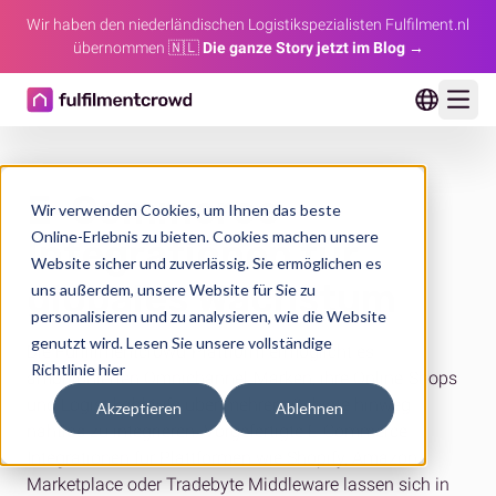
Wir haben den niederländischen Logistikspezialisten Fulfilment.nl
übernommen 🇳🇱
Die ganze Story jetzt im Blog →
Ope
E-Commerce-
Wir verwenden Cookies, um Ihnen das beste
Online-Erlebnis zu bieten. Cookies machen unsere
Integrationen für
Website sicher und zuverlässig. Sie ermöglichen es
globales Wachstum
uns außerdem, unsere Website für Sie zu
personalisieren und zu analysieren, wie die Website
genutzt wird.
Lesen Sie unsere vollständige
Die Fulfillmentcrowd-Plattform ermöglicht es
Richtlinie hier
ambitionierten Omnichannel-Marken, ihre Online-Shops
und Logistikabläufe über mehrere Gebiete hinweg
Akzeptieren
Ablehnen
nahtlos zu integrieren. Vorgefertigte E-Commerce-
Integrationen für Plattformen wie Shopify, Amazon
Marketplace oder Tradebyte Middleware lassen sich in