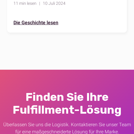
Entdecken Sie wichtige Strategien, technische
11 min lesen | 10 Juli 2024
Lösungen und Beispiele aus der Praxis.
Die Geschichte lesen
Finden Sie Ihre
Fulfillment-Lösung
Überlassen Sie uns die Logistik. Kontaktieren Sie unser Team
für eine maßgeschneiderte Lösung für Ihre Marke.