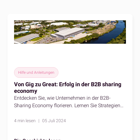
Hilfe und Anleitungen
Von Gig zu Great: Erfolg in der B2B sharing
economy
Entdecken Sie, wie Unternehmen in der B2B-
Sharing Economy florieren. Lernen Sie Strategien
kennen, wie Sie mit Hilfe von Expertenwissen und
Beispielen aus der Praxis Gig-Geschäfte in große
4 min lesen | 05 Juli 2024
Erfolge verwandeln können.