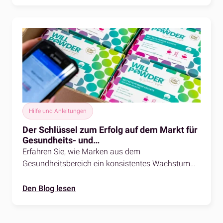
Hilfe und Anleitungen
Der Schlüssel zum Erfolg auf dem Markt für
Gesundheits- und
Nahrungsergänzungsmittel
Erfahren Sie, wie Marken aus dem
Gesundheitsbereich ein konsistentes Wachstum
über mehrere Kanäle (DTC & B2B) erreichen und
die Herausforderungen mit den innovativen
Den Blog lesen
Lösungen von fulfilmentcrowd meistern.