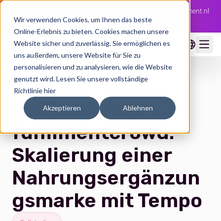
Wir haben den niederländischen Logistikspezialisten Fulfilment.nl
Wir verwenden Cookies, um Ihnen das beste
übernommen 🇳🇱
Die ganze Story jetzt im Blog →
Online-Erlebnis zu bieten. Cookies machen unsere
Website sicher und zuverlässig. Sie ermöglichen es
Ope
uns außerdem, unsere Website für Sie zu
personalisieren und zu analysieren, wie die Website
genutzt wird.
Lesen Sie unsere vollständige
Richtlinie hier
WillPowders x
Akzeptieren
Ablehnen
fulfilmentcrowd:
Skalierung einer
Nahrungsergänzun
gsmarke mit Tempo