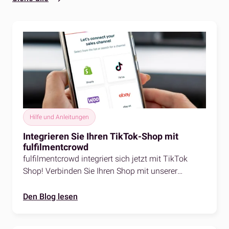
Hilfe und Anleitungen
Integrieren Sie Ihren TikTok-Shop mit
fulfilmentcrowd
fulfilmentcrowd integriert sich jetzt mit TikTok
Shop! Verbinden Sie Ihren Shop mit unserer
fulfilmentcrowd-App, damit wir Ihre Bestellungen
perfekt kommissionieren, verpacken und
Den Blog lesen
versenden können!