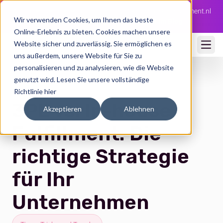
Wir haben den niederländischen Logistikspezialisten Fulfilment.nl
Wir verwenden Cookies, um Ihnen das beste
übernommen 🇳🇱
Die ganze Story jetzt im Blog →
Online-Erlebnis zu bieten. Cookies machen unsere
Website sicher und zuverlässig. Sie ermöglichen es
Ope
uns außerdem, unsere Website für Sie zu
personalisieren und zu analysieren, wie die Website
genutzt wird.
Lesen Sie unsere vollständige
Richtlinie hier
3PL vs. In-house
Akzeptieren
Ablehnen
Fulfillment: Die
richtige Strategie
für Ihr
Unternehmen