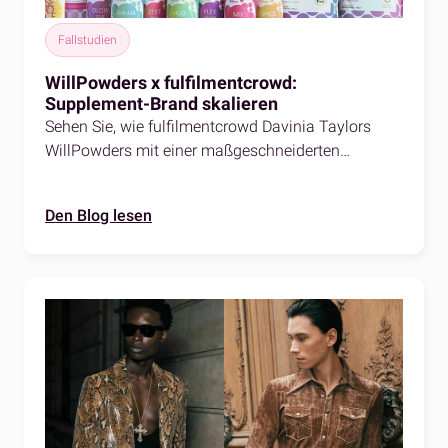
Fallstudien
WillPowders x fulfilmentcrowd:
Supplement-Brand skalieren
Sehen Sie, wie fulfilmentcrowd Davinia Taylors
WillPowders mit einer maßgeschneiderten
Fulfillment-Lösung auf ihrem Weg zum Erfolg
geholfen hat.
Den Blog lesen