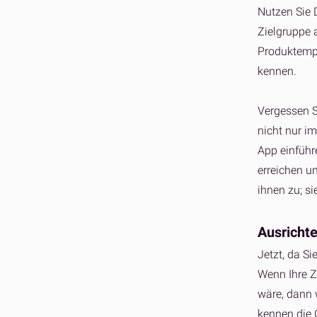
Nutzen Sie 
Zielgruppe a
Produktempf
kennen.
Vergessen S
nicht nur i
App einführ
erreichen u
ihnen zu; si
Ausricht
Jetzt, da S
Wenn Ihre Z
wäre, dann 
kennen die 