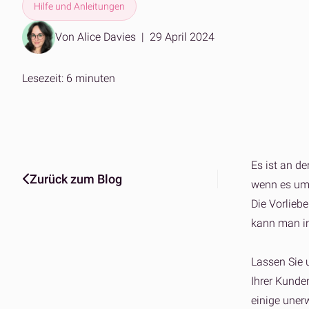
B2B- und DTC-Fulfillment
Hilfe und Anleitungen
Mühelos
Eine Plattform für jeden Markt
Amazo
Von Alice Davies
|
29 April 2024
Lagerstandorte
Skalier
Ein weltweites Netzwerk
Amazo
Lesezeit: 6 minuten
Es ist an de
Zurück zum Blog
wenn es um 
Die Vorliebe
kann man in
Lassen Sie 
Ihrer Kunde
einige uner