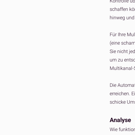
Kontrolle üb
schaffen kö
hinweg und v
Für Ihre Mu
(eine scham
Sie nicht je
um zu entsc
Multikanal-
Die Automat
erreichen. E
schicke Ums
Analyse
Wie funktion