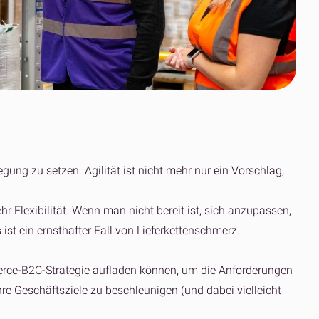
OOSCs Weg zu
Partnerschaft mit
fulfilmentcrowd
globalem Fulfilment
der Schweizer
schnell skalieren
Parfümmarke
konnte
Mehr erfahren
Gisada
Mehr erfahren
Mehr lesen
 Ressourcen anzeigen
Alle Ressourcen anzeigen
 Ressourcen anzeigen
ung zu setzen. Agilität ist nicht mehr nur ein Vorschlag,
r Flexibilität. Wenn man nicht bereit ist, sich anzupassen,
ist ein ernsthafter Fall von Lieferkettenschmerz.
merce-B2C-Strategie aufladen können, um die Anforderungen
hre Geschäftsziele zu beschleunigen (und dabei vielleicht