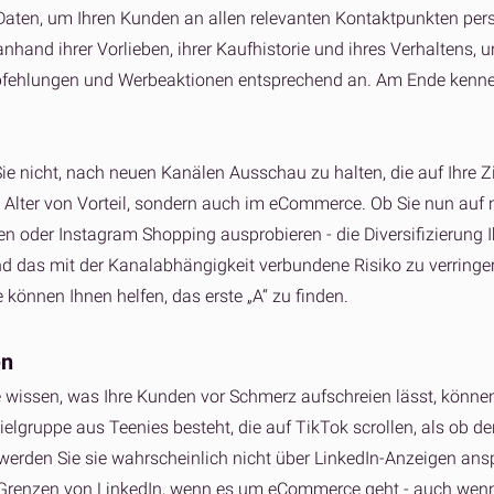
Daten, um Ihren Kunden an allen relevanten Kontaktpunkten perso
nhand ihrer Vorlieben, ihrer Kaufhistorie und ihres Verhaltens, 
ehlungen und Werbeaktionen entsprechend an. Am Ende kennen Sie
ie nicht, nach neuen Kanälen Ausschau zu halten, die auf Ihre Zi
m Alter von Vorteil, sondern auch im eCommerce. Ob Sie nun auf
en oder Instagram Shopping ausprobieren - die Diversifizierung I
nd das mit der Kanalabhängigkeit verbundene Risiko zu verringer
e können Ihnen helfen, das erste „A“ zu finden.
en
ie wissen, was Ihre Kunden vor Schmerz aufschreien lässt, könn
ielgruppe aus Teenies besteht, die auf TikTok scrollen, als ob
werden Sie sie wahrscheinlich nicht über LinkedIn-Anzeigen ansp
Grenzen von LinkedIn, wenn es um eCommerce geht - auch wenn St