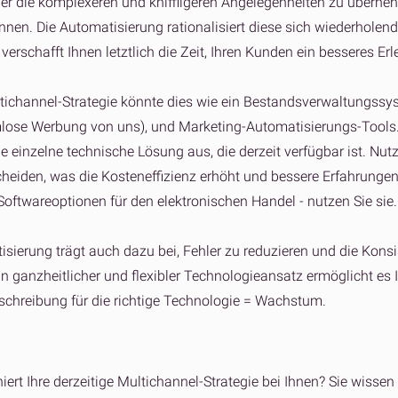
er die komplexeren und kniffligeren Angelegenheiten zu übernehme
nnen. Die Automatisierung rationalisiert diese sich wiederholen
erschafft Ihnen letztlich die Zeit, Ihren Kunden ein besseres Erl
ltichannel-Strategie könnte dies wie ein Bestandsverwaltungss
lose Werbung von uns), und Marketing-Automatisierungs-Tools. 
de einzelne technische Lösung aus, die derzeit verfügbar ist. Nu
heiden, was die Kosteneffizienz erhöht und bessere Erfahrungen f
Softwareoptionen für den elektronischen Handel - nutzen Sie sie.
isierung trägt auch dazu bei, Fehler zu reduzieren und die Konsi
in ganzheitlicher und flexibler Technologieansatz ermöglicht es 
chreibung für die richtige Technologie = Wachstum.
iert Ihre derzeitige Multichannel-Strategie bei Ihnen? Sie wisse