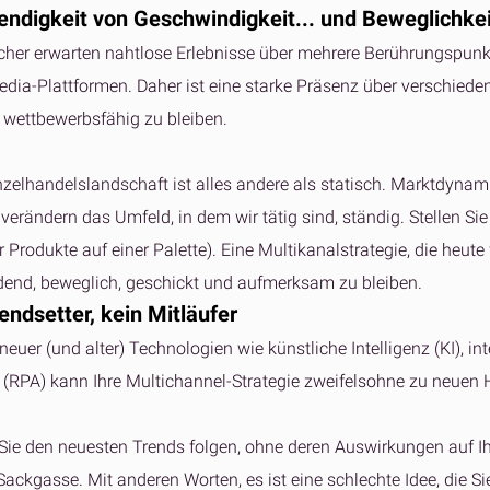
ndigkeit von Geschwindigkeit... und Beweglichkei
cher erwarten nahtlose Erlebnisse über mehrere Berührungspunk
edia-Plattformen. Daher ist eine starke Präsenz über verschie
d wettbewerbsfähig zu bleiben.
nzelhandelslandschaft ist alles andere als statisch. Marktdynam
erändern das Umfeld, in dem wir tätig sind, ständig. Stellen Sie
r Produkte auf einer Palette). Eine Multikanalstrategie, die heute
dend, beweglich, geschickt und aufmerksam zu bleiben.
rendsetter, kein Mitläufer
neuer (und alter) Technologien wie künstliche Intelligenz (KI), i
(RPA) kann Ihre Multichannel-Strategie zweifelsohne zu neuen 
ie den neuesten Trends folgen, ohne deren Auswirkungen auf Ihre
 Sackgasse. Mit anderen Worten, es ist eine schlechte Idee, die 