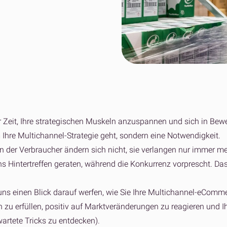
er Versand für Shopify-Marken
n Fulfillment
bare Auftragsabwicklung für
n
Alle
Alle
r Zeit, Ihre strategischen Muskeln anzuspannen und sich in Beweg
Ihre Multichannel-Strategie geht, sondern eine Notwendigkeit.
n der Verbraucher ändern sich nicht, sie verlangen nur immer meh
s Hintertreffen geraten, während die Konkurrenz vorprescht. Das 
uns einen Blick darauf werfen, wie Sie Ihre Multichannel-eCom
n zu erfüllen, positiv auf Marktveränderungen zu reagieren und I
wartete Tricks zu entdecken).