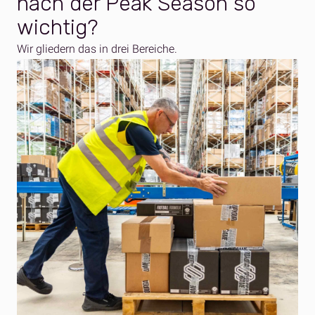
nach der Peak Season so
wichtig?
Wir
gliedern
das in
drei
Bereiche
.