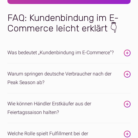
FAQ: Kundenbindung im E-
Commerce leicht erklärt 👇
Was bedeutet „Kundenbindung im E-Commerce“?
Der Begriff bezieht sich auf Strategien zur Steigerung der
Warum springen deutsche Verbraucher nach der
Kundenloyalität im Onlinehandel – darunter Fulfillment-
Peak Season ab?
Performance, Kommunikation nach dem Kauf,
Personalisierung und Treueprogramme.
Sie kaufen häufig rabattgetrieben, erwarten schnelle
Wie können Händler Erstkäufer aus der
Lieferung und wechseln leicht die Marke. Wenn das
Feiertagssaison halten?
Einkaufserlebnis nicht reibungslos ist, kehren sie selten
zurück.
Durch zuverlässige Lieferung, personalisierte
Welche Rolle spielt Fulfillment bei der