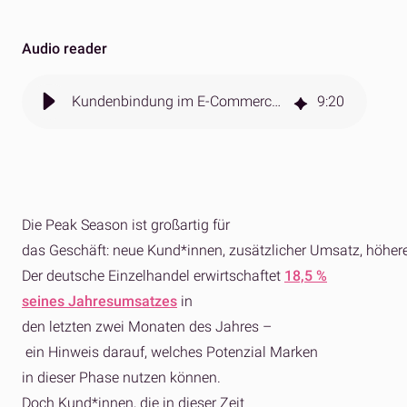
Audio reader
Kundenbindung im E-Commerce nach der Peak Season stärken
9
:
20
Die Peak Season
ist
großartig
für
das
Geschäft
:
neue
Kund*
innen
,
zusätzlicher
Umsatz
,
höher
Der deutsche
Einzelhandel
erwirtschaftet
18,5 %
seines
Jahresumsatzes
in
den
letzten
zwei
Monaten
des
Jahres
–
ein
Hinweis
darauf
, welches
Potenzial
Marken
in
dieser
Phase
nutzen
können
.
Doch Kund*innen, die in dieser Zeit