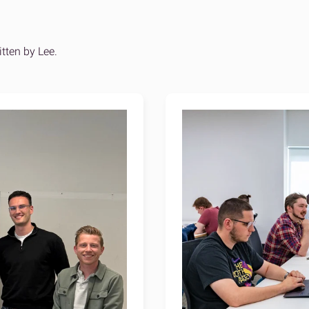
er Versand für Shopify-Marken
n Fulfillment
bare Auftragsabwicklung für
itten by Lee.
n
Alle
Alle