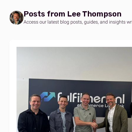
B2B- und DTC-Fulfillment
Mühelos
Eine Plattform für jeden Markt
Posts from Lee Thompson
Amazo
Lagerstandorte
Skalier
Access our latest blog posts, guides, and insights wr
Ein weltweites Netzwerk
Amazo