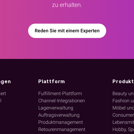
zu erhalten.
Reden Sie mit einem Experten
ngen
Plattform
Produkt
ert
Fulfillment-Plattform
Beauty un
l
Channel-Integrationen
Fashion u
Lagerverwaltung
Möbel un
Auftragsverwaltung
Consumer 
Produktmanagement
Lebensmit
Retourenmanagement
Hobby, Spo