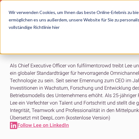
Wir haben den niederl
Wir verwenden Cookies, um Ihnen das beste Online-Erlebnis zu bie
ermöglichen es uns außerdem, unsere Website für Sie zu personalis
Pl
vollständige Richtlinie hier
Unsere Lösung
Produktmerkmale
Über fulfilmentcrowd
Global D
Als Chief Executive Officer von fulfilmentcrowd treibt Lee un
Wie es funktioniert
Fulfillment Plattform
Wer wir sind
Fulfi
ein globaler Standardträger für hervorragende Omnichannel
Erfolgreich starten
Eine globale Fulfillment-Plattform
Die Geschichte von fulfilmentcrowd
Fachwis
Technologie zu sein. Seit seiner Ernennung zum CEO im Jah
EU-Fulfillment
Channel-Integrationen
Lernen Sie das Team kennen
UK-Fu
Investitionen in Wachstum, Forschung und Entwicklung des
Nahtlose grenzüberschreitende
Individuelle Integrationen verfügbar
Jahrzehntelange Erfahrung
Zuverlä
Betriebsmodells des Unternehmens erhöht. Als 25-jähriger 
Fulfillment
Lagerverwaltung
Unsere Kunden
USA-F
Lee ein Verfechter von Talent und Fortschritt und stellt d
Geschäftsmodell
Steigerung der operativen Leistung
Erfolgsgeschichten wachsender Marken
Einfach
Integrität, Teamwork und Professionalität in den Mittelpun
Unbegrenzte Skalierbarkeit und Flexibilität
Übersetzt mit DeepL.com (kostenlose Version)
Auftragsverwaltung
AU-Fu
Produktbereiche
Follow Lee on LinkedIn
Intelligent automatisierter Workflow
Expansi
Einzigartige Funktionen
Shopi