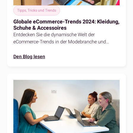
Tipps, Tricks und Trends
Globale eCommerce-Trends 2024: Kleidung,
Schuhe & Accessoires
Entdecken Sie die dynamische Welt der
eCommerce-Trends in der Modebranche und
erfahren Sie mehr über das sich verändernde
Käuferverhalten, Nachhaltigkeitsinitiativen und die
Den Blog lesen
transformativen Auswirkungen der Technologie.