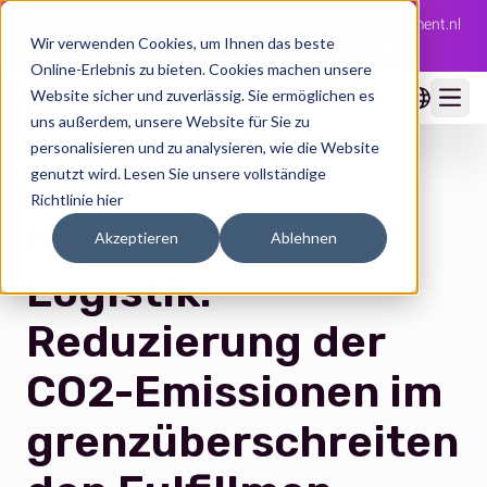
Wir haben den niederländischen Logistikspezialisten Fulfilment.nl
Wir verwenden Cookies, um Ihnen das beste
übernommen 🇳🇱
Die ganze Story jetzt im Blog →
Online-Erlebnis zu bieten. Cookies machen unsere
Website sicher und zuverlässig. Sie ermöglichen es
Ope
uns außerdem, unsere Website für Sie zu
personalisieren und zu analysieren, wie die Website
genutzt wird.
Lesen Sie unsere vollständige
Richtlinie hier
Nachhaltige
Akzeptieren
Ablehnen
Logistik:
Reduzierung der
CO2-Emissionen im
grenzüberschreiten