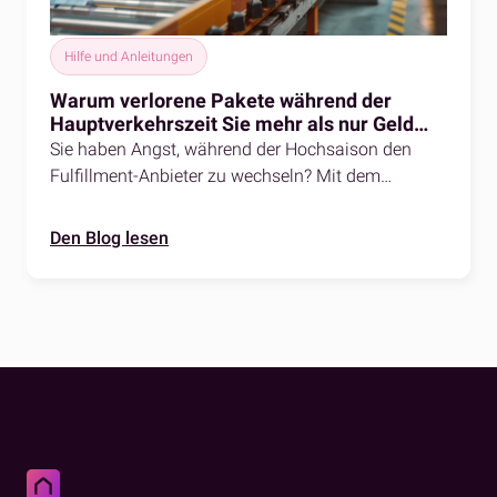
Hilfe und Anleitungen
Warum verlorene Pakete während der
Hauptverkehrszeit Sie mehr als nur Geld
kosten können
Sie haben Angst, während der Hochsaison den
Fulfillment-Anbieter zu wechseln? Mit dem
nahtlosen Prozess, der fortschrittlichen
Technologie und dem fachkundigen Support von
Den Blog lesen
fulfillmentcrowd können Sie jederzeit wechseln
und trotzdem die Kundenanforderungen erfüllen,
die Lieferzeiten verbessern und die Effizienz Ihrer
Auftragsabwicklung steigern.