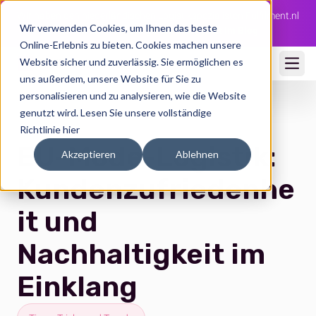
Wir haben den niederländischen Logistikspezialisten Fulfilment.nl
Wir verwenden Cookies, um Ihnen das beste
übernommen 🇳🇱
Die ganze Story jetzt im Blog →
Online-Erlebnis zu bieten. Cookies machen unsere
Website sicher und zuverlässig. Sie ermöglichen es
Ope
uns außerdem, unsere Website für Sie zu
personalisieren und zu analysieren, wie die Website
genutzt wird.
Lesen Sie unsere vollständige
Richtlinie hier
EU-Mode-Logistik:
Akzeptieren
Ablehnen
Kundenzufriedenhe
it und
Nachhaltigkeit im
Einklang