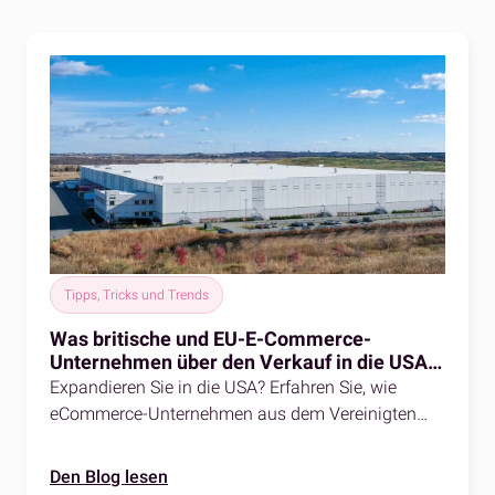
Tipps, Tricks und Trends
Was britische und EU-E-Commerce-
Unternehmen über den Verkauf in die USA
wissen müssen
Expandieren Sie in die USA? Erfahren Sie, wie
eCommerce-Unternehmen aus dem Vereinigten
Königreich und der EU das Fulfillment in den USA,
Steuervorschriften und Kundenerwartungen
Den Blog lesen
meistern können, um erfolgreich zu expandieren.